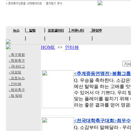
뉴스
칼럼
포토갤러리
커뮤니티
유망주
HOME
>>
인터뷰
- 축구종합
- 학원축구
- 국내리그
- 대표팀
<추계중등연맹전>봉황그룹
- 포토뉴스
Q. 우승을 축하한다. 소감은
- 인터뷰
예선 탈락을 하는 고배를 
- 해외축구
수 있어서 더 기쁘다. 우리
- 팀 탐방
맞는 플레이를 펼치기 위해 
라는 좋은 결과를 얻어 영광
<전국대학축구대회>최우수
Q. 소감부터 말해달라 - 우