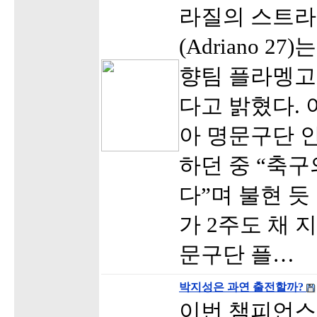
라질의 스트
(Adriano 2
향팀 플라멩고
다고 밝혔다.
아 명문구단 
하던 중 “축구
다”며 불현 듯
가 2주도 채 
문구단 플…
박지성은 과연 출전할까?
이번 챔피언스