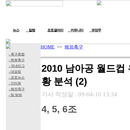
뉴스
칼럼
포토갤러리
커뮤니티
유망주
HOME
>>
해외축구
- 축구종합
- 학원축구
2010 남아공 월드컵 
- 국내리그
- 대표팀
- 포토뉴스
황 분석 (2)
- 인터뷰
- 해외축구
기사 작성일 :
09-04-10 13:34
- 팀 탐방
4, 5, 6조