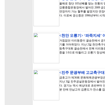
올해로 창단 105년째를 맞는 전통의
강릉종합운동장에서 벌어진 2009 
연장까지 가는 혈투를 벌였지만 연장에
다. 이로써 경신중은 1996년부터 시
<천안 오룡기> ‘파죽지세’
거침없던 이리동중이 결승전에서 공격
기를 거머쥐었다. 지난 2일 천안축구
등축구대회 결승전에서 전북 이리동중은
중을 1:0으로 따돌리고 오룡기 정상
<진주 문광부배 고교축구대회
금호고가 제36회 문화체육관광부장
지난 3일 진주공설운동장에서 벌어진 
다. 경기는 역시 예상대로 초반부터 
분 만에 언남고의 김륜도가 찬스를 