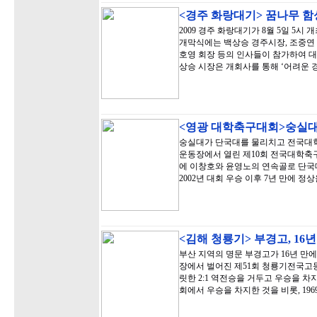
<경주 화랑대기> 꿈나무 함
2009 경주 화랑대기가 8월 5일 5시
개막식에는 백상승 경주시장, 조중연 
호영 회장 등의 인사들이 참가하여 대
상승 시장은 개회사를 통해 ‘어려운
<영광 대학축구대회>숭실대
숭실대가 단국대를 물리치고 전국대학
운동장에서 열린 제10회 전국대학축
에 이창호와 윤영노의 연속골로 단국대
2002년 대회 우승 이후 7년 만에 정
<김해 청룡기> 부경고, 16
부산 지역의 명문 부경고가 16년 만
장에서 벌어진 제51회 청룡기전국고
릿한 2:1 역전승을 거두고 우승을 차지
회에서 우승을 차지한 것을 비롯, 196