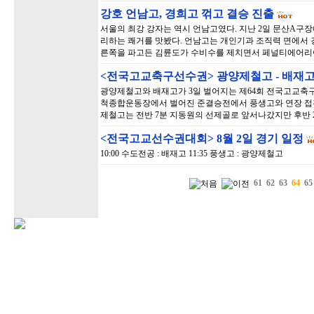
강호 언남고, 경희고 꺾고 결승 진출
서울의 최강 강자는 역시 언남고였다. 지난 2일 문산A구장
리하는 쾌거를 맛봤다. 언남고는 개인기과 조직력 면에서 
른쪽을 파고든 김륜도가 수비수를 제치면서 페널티에어리
<전국고교축구선수권> 광양제철고 - 배재
광양제철고와 배재고가 3일 벌어지는 제64회 전국고교축구
척종합운동장에서 벌어진 준결승전에서 풍생고와 연장 접전 
제철고는 전반 7분 지동원의 선제골로 앞서나갔지만 후반 
<전국고교선수권대회> 8월 2일 경기 일정
10:00 수도전공 : 배재고 11:35 풍생고 : 광양제철고
61
62
63
64
65