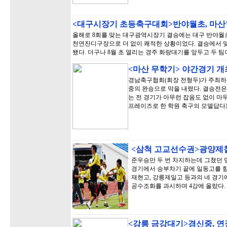
<대구시장기 초등축구대회>반야월초, 마산
올해로 8회를 맞는 대구광역시장기 결승에는 대구 반야월
천연잔디구장으로 더 없이 쾌적한 상황이었다. 결승에서 맞
됐다. 더구나 8월 초 열리는 경주 화랑대기를 앞두고 두 
<마산 무학기> 야간경기 개최
경남축구협회(회장 전형두)가 주최하
중의 완승으로 막을 내렸다. 결승전
는 전 경기가 아무런 잡음도 없이 마
프레이즈로 한 학원 축구의 모델답다
<삼척 고교선수권>광양제철
준우승만 두 번 차지하는데 그쳤던 
경기에서 승부차기 끝에 일동고를 
재현고, 강릉제일고 등과의 네 경기에
공수조화를 과시하며 4강에 올랐다.
<강릉 금강대기>경신중, 연