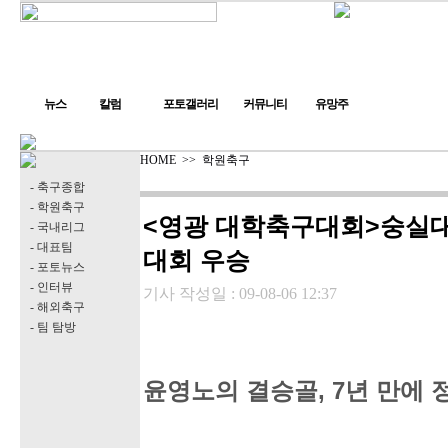
뉴스
칼럼
포토갤러리
커뮤니티
유망주
HOME
>>
학원축구
- 축구종합
- 학원축구
<영광 대학축구대회>숭실대
- 국내리그
- 대표팀
대회 우승
- 포토뉴스
- 인터뷰
기사 작성일 :
09-08-06 12:37
- 해외축구
- 팀 탐방
윤영노의 결승골, 7년 만에 