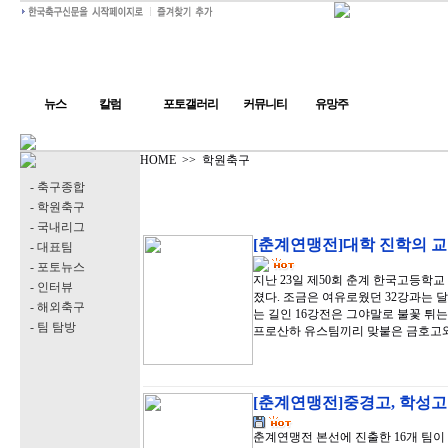
뉴스
칼럼
포토갤러리
커뮤니티
유망주
HOME
>>
학원축구
- 축구종합
- 학원축구
- 국내리그
[춘계연맹전]대학 진학의 교
- 대표팀
- 포토뉴스
지난 23일 제50회 춘계 한국고등학
- 인터뷰
졌다. 조금은 여유로웠던 32강과는 
- 해외축구
는 길인 16강전은 그야말로 불꽃 튀
- 팀 탐방
프로산하 유스팀끼리 맞붙은 금호고
[춘계연맹전]중경고, 학성고
춘계연맹전 본선에 진출한 16개 팀이 