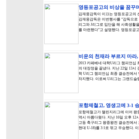
영등포공고의 비상을 꿈꾸며!
김재웅감독이 이끄는 영등포공고의 선
김재웅감독은 이번행사를 “감독으로 부
리그와 J리그로 입단을 해 사회생활을
를 마련했다”고 설명했다. 영등포공
비운의 천재라 부르지 마라,
2013 카페베네 대학U리그 챔피언십
의 대장정을 끝냈다. 지난 22일 13시
학 U리그 챔피언십 최종 결승전에서 
차지했다. 이로써 U리그는 그랜드슬
포항제철고, 영생고에 3-1
포항제철고가 챌린지리그에 이어 왕중
역시 아름다웠다. 지난 16일 오후 1
고등 축구리그 왕중왕전 결승전에서 포
현대 U-18)를 3:1로 꺾고 우승했다