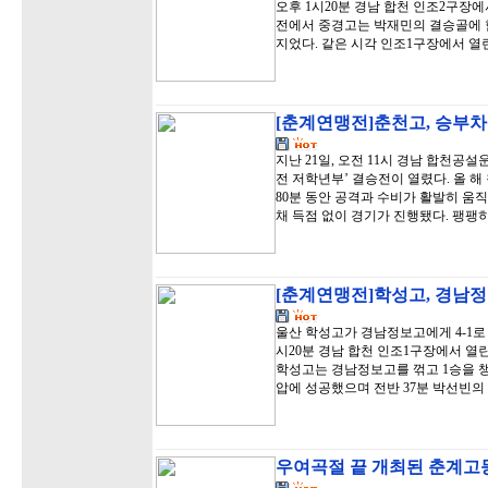
오후 1시20분 경남 합천 인조2구장에
전에서 중경고는 박재민의 결승골에 힘
지었다. 같은 시각 인조1구장에서 열
[춘계연맹전]춘천고, 승부차
지난 21일, 오전 11시 경남 합천
전 저학년부’ 결승전이 열렸다. 올 해
80분 동안 공격과 수비가 활발히 움
채 득점 없이 경기가 진행됐다. 팽팽
[춘계연맹전]학성고, 경남정
울산 학성고가 경남정보고에게 4-1로 
시20분 경남 합천 인조1구장에서 열
학성고는 경남정보고를 꺾고 1승을 챙
압에 성공했으며 전반 37분 박선빈
우여곡절 끝 개최된 춘계고