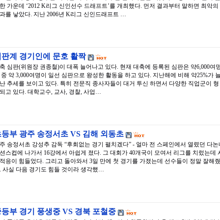
한 가운데 ‘2012 K리그 신인선수 드래프트’를 개최했다. 먼저 결과부터 말하면 최악의
과를 낳았다. 지난 2006년 K리그 신인드래프트 …
심판계 경기인에 문호 활짝
축 심판(위원장 권종철)이 대폭 늘어나고 있다. 현재 대축에 등록된 심판은 약6,000여명
 중 약 3,000여명이 일선 심판으로 왕성한 활동을 하고 있다. 지난해에 비해 약25%가 
난 추세를 보이고 있다. 특히 전문직 종사자들이 대거 투신 하면서 다양한 직업군이 형
되고 있다. 대학교수, 교사, 경찰, 사업…
등부 광주 송정서초 VS 김해 외동초
주 송정서초 강성추 감독 “후회없는 경기 펼치겠다” - 얼마 전 스페인에서 열렸던 다논
션스컵에 나가서 16강에서 아쉽게 졌다. 그 대회가 40개국이 모여서 리그를 치렀는데 
적응이 힘들었다. 그리고 돌아와서 3일 만에 첫 경기를 가졌는데 선수들이 정말 잘해
. 사실 다음 경기도 힘들 것이라 생각했…
등부 경기 풍생중 VS 경북 포철중