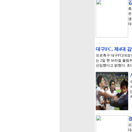
김
축
주
생
데
대구FC, 제4대
프로축구 대구FC(대표이
는 2일 현 브라질 올림픽대
선임했다고 밝혔다. 초대
경
프
대