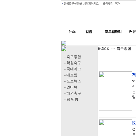
뉴스
칼럼
포토갤러리
커뮤
HOME
>>
축구종합
- 축구종합
- 학원축구
- 국내리그
- 대표팀
- 포토뉴스
역
신
- 인터뷰
는
- 해외축구
팀
- 팀 탐방
K
결
튼