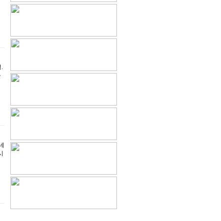
.
늘
네
시
줬