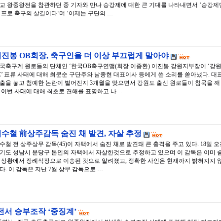
교 왕중왕전을 참관하던 중 기자와 만나 승강제에 대한 큰 기대를 나타내면서 ‘승강제
 프로 축구의 살길이다‘며 ’이제는 구단의 …
진봉 OB회장, 축구인을 더 이상 부끄럽게 말아야
국축구계 원로들의 단체인 ‘한국OB축구연맹(회장 이종환) 이진봉 강원지부장이 ‘강
C’ 표류 사태에 대해 최문순 구단주와 남종현 대표이사 등에게 쓴 소리를 쏟아냈다. 대
출을 놓고 첨예한 논란이 벌어진지 3개월을 맞으면서 강원도 출신 원로들이 침묵을 깨
 이번 사태에 대해 최초로 견해를 표명하고 나…
수철 前상주감독 숨진 채 발견, 자살 추정
수철 전 상주상무 감독(45)이 자택에서 숨진 채로 발견돼 큰 충격을 주고 있다. 18일 
기도 성남시 분당구 본인의 자택에서 자살한것으로 추정하고 있으며 이 감독은 이미 
 상황에서 장례식장으로 이송된 것으로 알려졌고, 정확한 사인은 현재까지 밝혀지지 
다. 이 감독은 지난 7월 상무 감독으로 …
서 승부조작 ‘중징계’