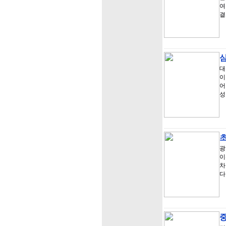
여
결
대
이
어
성
초
광
이
차
다
중