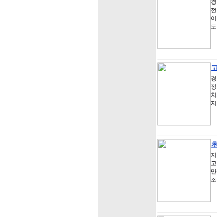
경
전
이
도
고
경
정
치
지
지
고
만
조