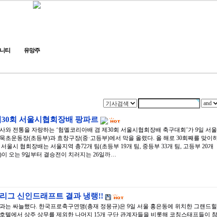
니티
유망주
제30회 서울시협회장배 팡파르
사와 전통을 자랑하는 ‘험멜코리아배 겸 제30회 서울시협회장배 축구대회’가 9일 서울
묵초운동장(초등부)과 효창구장(중·고등부)에서 막을 올렸다. 올 해로 30회째를 맞이
 서울시 협회장배는 서울지역 총72개 팀(초등부 19개 팀, 중등부 33개 팀, 고등부 20개
)이 오는 9일부터 결승전이 치러지는 26일까…
리그 신인드래프트 결과 냉랭!!
과는 싸늘했다. 한국프로축구연맹(총재 정몽규)은 9일 서울 홍은동에 위치한 그랜드힐
호텔에서 상주 상무를 제외한 나머지 15개 구단 관계자들을 비롯해 코칭스태프들이 