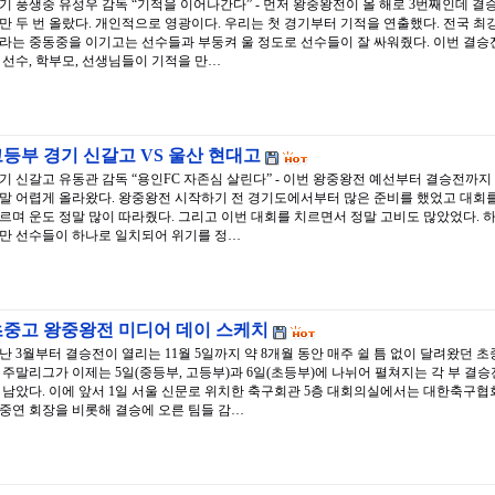
기 풍생중 유성우 감독 “기적을 이어나간다” - 먼저 왕중왕전이 올 해로 3번째인데 결
만 두 번 올랐다. 개인적으로 영광이다. 우리는 첫 경기부터 기적을 연출했다. 전국 최
라는 중동중을 이기고는 선수들과 부둥켜 울 정도로 선수들이 잘 싸워줬다. 이번 결승
 선수, 학부모, 선생님들이 기적을 만…
등부 경기 신갈고 VS 울산 현대고
기 신갈고 유동관 감독 “용인FC 자존심 살린다” - 이번 왕중왕전 예선부터 결승전까지
말 어렵게 올라왔다. 왕중왕전 시작하기 전 경기도에서부터 많은 준비를 했었고 대회
르며 운도 정말 많이 따라줬다. 그리고 이번 대회를 치르면서 정말 고비도 많았었다. 
만 선수들이 하나로 일치되어 위기를 정…
초중고 왕중왕전 미디어 데이 스케치
난 3월부터 결승전이 열리는 11월 5일까지 약 8개월 동안 매주 쉴 틈 없이 달려왔던 초
 주말리그가 이제는 5일(중등부, 고등부)과 6일(초등부)에 나뉘어 펼쳐지는 각 부 결승
 남았다. 이에 앞서 1일 서울 신문로 위치한 축구회관 5층 대회의실에서는 대한축구협
중연 회장을 비롯해 결승에 오른 팀들 감…