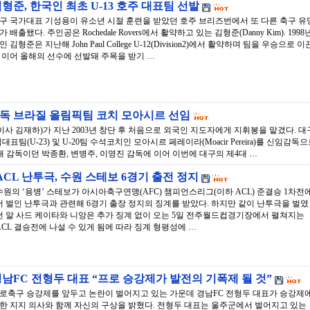
형준, 한국인 최초 U-13 호주 대표팀 선발
구 국가대표 기성용이 유소년 시절 훈련을 받았던 호주 브리즈번에서 또 다른 축구 유
가 배출됐다. 주인공은 Rochedale Rovers에서 활약하고 있는 김형준(Danny Kim). 1998
인 김형준은 지난해 John Paul College U-12(Division2)에서 활약하며 팀을 우승으로 이
 이어 올해의 선수에 선발돼 주목을 받기 …
 감독 브라질 올림픽팀 코치 모아시르 선임
사 김재하)가 지난 2003년 창단 후 처음으로 외국인 지도자에게 지휘봉을 맡겼다. 대
표팀(U-23) 및 U-20팀 수석코치인 모아시르 페레이라(Moacir Pereira)를 신임감독
 감독이던 박종환, 변병주, 이영진 감독에 이어 이번에 대구의 제4대 …
ACL 난투극, 수원 스테보 6경기 출전 정지
수원의 ‘용병’ 스테보가 아시아축구연맹(AFC) 챔피언스리그(이하 ACL) 준결승 1차전
서 벌인 난투극과 관련해 6경기 출장 정지의 징계를 받았다. 하지만 같이 난투극을 벌였
던 알 사드 케이타와 니앙은 추가 징계 없이 오는 5일 전주월드컵경기장에서 펼쳐지는
ACL 결승전에 나설 수 있게 됨에 따라 징계 형평성에 …
남FC 전형두 대표 “프로 승강제가 발전의 기폭제 될 것”
로축구 승강제를 앞두고 논란이 벌어지고 있는 가운데 경남FC 전형두 대표가 승강제
한 지지 의사와 함께 자신의 구상을 밝혔다. 전형두 대표는 울주군에서 벌어지고 있는