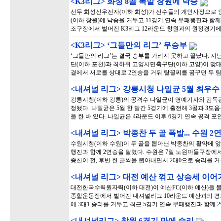
<K3리그> 화성 8골 폭발 창원에 낙승
선두 화성신우전자(이하 화성)가 선수들의 개인사정으로 인
(이하 창원)에 낙승을 거두고 11경기 연속 무패행진과 함
조구장에서 벌어진 K3리그 12라운드 창원과의 원정경기에
<K3리그> ‘그들만의 리그’ 무승부
‘그들만의 리그’는 결국 승부를 가리지 못하고 끝났다. 지
단(이하 포천)과 최하위 고양시민축구단(이하 고양)이 맞대
결에서 서로를 상대로 2연승을 거둬 탈꼴찌를 꿈꾸던 두 
<내셔널 리그> 강릉시청 나일균 5월 최우수
강릉시청(이하 강릉)의 공격수 나일균이 명예기자와 감독관
정됐다. 나일균은 5월 한 달간 5경기에 출전해 3골과 3
을 한 바 있다. 나일균은 4라운드 이후 6경기 연속 공격 
<내셔널 리그> 박종찬 두 골 폭발... 수원 2
수원시청(이하 수원)이 두 골을 뽑아낸 박종찬의 활약에 앞
행진과 함께 2연승을 달렸다. 수원은 7일 노원마들구장에
종찬이 전, 후반 한 골씩을 뽑아내면서 2대0으로 승리를 
<내셔널 리그> 대전 예산 꺾고 상승세 이
대전한국수력원자력(이하 대전)이 예산FC(이하 예산)을 
종합운동장에서 벌어진 내셔널리그 10라운드 예산과의 경
에 3대1 승리를 거두고 최근 5경기 연속 무패행진과 함께 
<내셔널리그> 창원 6경기 만에 승리