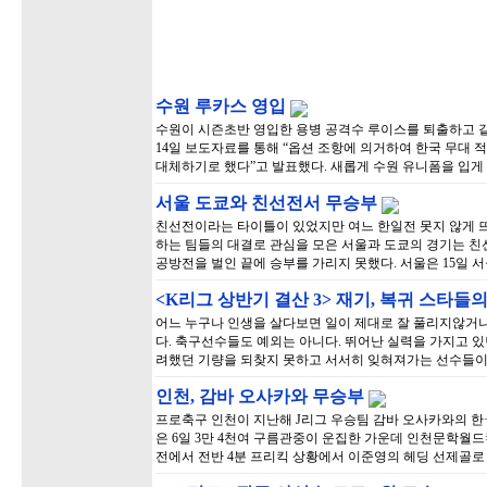
수원 루카스 영입
수원이 시즌초반 영입한 용병 공격수 루이스를 퇴출하고 같
14일 보도자료를 통해 “옵션 조항에 의거하여 한국 무대 
대체하기로 했다”고 발표했다. 새롭게 수원 유니폼을 입게 된 
서울 도쿄와 친선전서 무승부
친선전이라는 타이틀이 있었지만 여느 한일전 못지 않게 뜨
하는 팀들의 대결로 관심을 모은 서울과 도쿄의 경기는 친
공방전을 벌인 끝에 승부를 가리지 못했다. 서울은 15일
<K리그 상반기 결산 3> 재기, 복귀 스타들
어느 누구나 인생을 살다보면 일이 제대로 잘 풀리지않거나
다. 축구선수들도 예외는 아니다. 뛰어난 실력을 가지고 있
려했던 기량을 되찾지 못하고 서서히 잊혀져가는 선수들이
인천, 감바 오사카와 무승부
프로축구 인천이 지난해 J리그 우승팀 감바 오사카와의 한
은 6일 3만 4천여 구름관중이 운집한 가운데 인천문학월
전에서 전반 4분 프리킥 상황에서 이준영의 헤딩 선제골