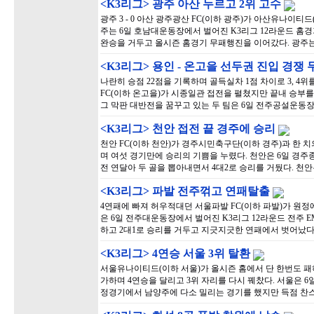
<K3리그> 광주 아산 누르고 2위 고수
광주 3 - 0 아산 광주광산 FC(이하 광주)가 아산유나이티
주는 6일 호남대운동장에서 벌어진 K3리그 12라운드 홈
완승을 거두고 올시즌 홈경기 무패행진을 이어갔다. 광주는 
<K3리그> 용인 - 온고을 선두권 진입 경쟁
나란히 승점 22점을 기록하며 골득실차 1점 차이로 3, 
FC(이하 온고을)가 시종일관 접전을 펼쳤지만 끝내 승부를
그 막판 대반전을 꿈꾸고 있는 두 팀은 6일 전주공설운동장
<K3리그> 천안 접전 끝 경주에 승리
천안 FC(이하 천안)가 경주시민축구단(이하 경주)과 한 
며 여섯 경기만에 승리의 기쁨을 누렸다. 천안은 6일 경
전 연달아 두 골을 뽑아내면서 4대2로 승리를 거뒀다. 천안
<K3리그> 파발 전주꺾고 연패탈출
4연패에 빠져 허우적대던 서울파발 FC(이하 파발)가 원
은 6일 전주대운동장에서 벌어진 K3리그 12라운드 전주 
하고 2대1로 승리를 거두고 지긋지긋한 연패에서 벗어났다
<K3리그> 4연승 서울 3위 탈환
서울유나이티드(이하 서울)가 올시즌 홈에서 단 한번도 
가하며 4연승을 달리고 3위 자리를 다시 꿰찼다. 서울은 
정경기에서 남양주에 다소 밀리는 경기를 했지만 득점 찬스