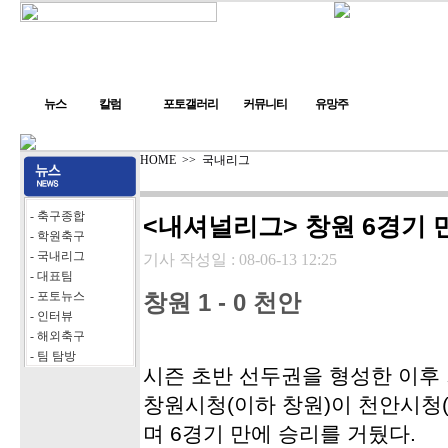
뉴스
칼럼
포토갤러리
커뮤니티
유망주
HOME
>>
국내리그
- 축구종합
<내셔널리그> 창원 6경기 
- 학원축구
- 국내리그
기사 작성일 :
08-06-13 12:25
- 대표팀
- 포토뉴스
창원 1 - 0 천안
- 인터뷰
- 해외축구
- 팀 탐방
시즌 초반 선두권을 형성한 이후
창원시청(이하 창원)이 천안시청
며 6경기 만에 승리를 거뒀다.