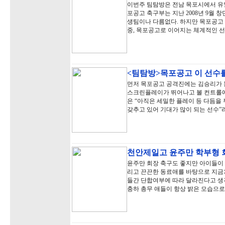
이번주 팀탐방은 전남 목포시에서 유
포공고 축구부는 지난 2008년 9월 창
생팀이나 다름없다. 하지만 목포공고 
중, 목포공고로 이어지는 체계적인 
<팀탐방>목포공고 이 선수
먼저 목포공고 공격진에는 김승리가 눈
스크린플레이가 뛰어나고 볼 컨트롤에
은 “아직은 세밀한 플레이 등 다듬을
갖추고 있어 기대가 많이 되는 선수”
천안제일고 윤주만 학부형 
윤주만 회장 축구도 좋지만 아이들이 
리고 끈끈한 동료애를 바탕으로 지금처
들간 단합여부에 따라 달라진다고 생각
충하 총무 애들이 항상 밝은 모습으로