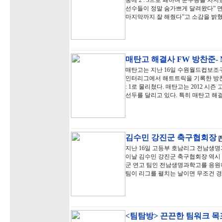
중에 2 : 3으로 패하며 준우승을 차
선수들이 정말 숨가쁘게 달려왔다” 
마지막까지 잘 해줬다”고 소감을 밝혔
매탄고 해결사 FW 방찬준-
매탄고는 지난 16일 수원월드컵보조구
인터리그에서 해트트릭을 기록한 방찬
: 1로 물리쳤다. 매탄고는 2012 시즌
선두를 달리고 있다. 특히 매탄고 해
김수민 강진군 축구협회장
지난 16일 고등부 호남리그 전남생
이날 김수민 강진군 축구협회장 역시 
군 연고 팀인 전남생명과학고를 응원하
팀이 리그를 펼치는 날이면 무조건 
<팀탐방> 끈끈한 팀워크 