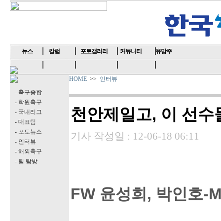
뉴스
칼럼
포토갤러리
커뮤니티
유망주
HOME
>>
인터뷰
- 축구종합
- 학원축구
천안제일고, 이 선수
- 국내리그
- 대표팀
- 포토뉴스
기사 작성일 :
12-06-18 06:11
- 인터뷰
- 해외축구
- 팀 탐방
FW 윤성희, 박인호-