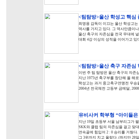
<팀탐방>울산 학성고 핵심
최명용 감독이 이끄는 울산 학성고는 지
역사를 가지고 있다. 그 역사만큼이
울산 축구의 자존심을 전국 무대에 널리
대회 4강 이상의 성적을 이어가고 있다
<팀탐방>울산 축구 자존심
이번 주 팀 탐방은 울산 축구의 자존
지난 1975년 축구부를 창단해 올 해
학성고는 과거 중고축구연맹전 우승을
2004년 전국체전 고등부 금메달, 20
유비사커 학부형 “아이들은
지난 19일 초등부 서울 남부리그가 
SKK와 클럽 팀의 자존심을 걸고 맞
연속골에 힘입어 2 : 0 승리를 거뒀
그 3위까지 치고 올랐다. (하지만 28