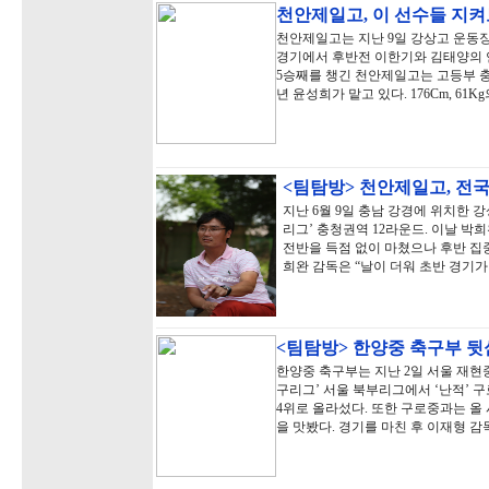
천안제일고, 이 선수들 지
천안제일고는 지난 9일 강상고 운동장
경기에서 후반전 이한기와 김태양의 연속
5승째를 챙긴 천안제일고는 고등부 충
년 윤성희가 맡고 있다. 176Cm, 61
<팀탐방> 천안제일고, 전
지난 6월 9일 충남 강경에 위치한 
리그’ 충청권역 12라운드. 이날 박
전반을 득점 없이 마쳤으나 후반 집중력
희완 감독은 “날이 더워 초반 경기가
<팀탐방> 한양중 축구부 
한양중 축구부는 지난 2일 서울 재현
구리그’ 서울 북부리그에서 ‘난적’ 구
4위로 올라섰다. 또한 구로중과는 올
을 맛봤다. 경기를 마친 후 이재형 감