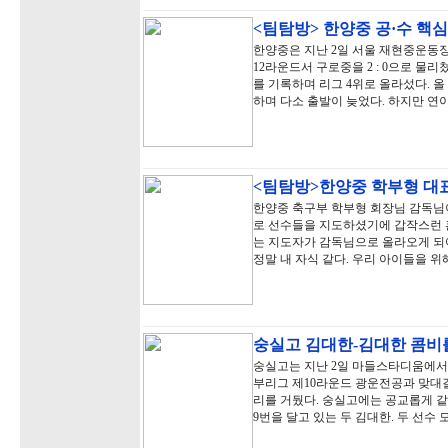
<팀탐방> 한양중 공·수 핵심
한양중은 지난 2일 서울 재현중운동
12라운드서 구로중을 2 : 0으로 물리쳤
를 기록하며 리그 4위로 올라섰다. 올
하며 다소 출발이 늦었다. 하지만 연
<팀탐방>한양중 학부형 대표
한양중 축구부 학부형 회장님 감독님
로 선수들을 지도하셨기에 갑작스런 혼
는 지도자가 감독님으로 올라오게 되어
정말 내 자식 같다. 우리 아이들을 위
숭실고 김대한-김대한 콤비
숭실고는 지난 2일 마들스타디움에서 열
부리그 제10라운드 광운전공과 맞대결에
리를 거뒀다. 숭실고에는 공교롭게 같
9번을 달고 있는 두 김대한. 두 선수 