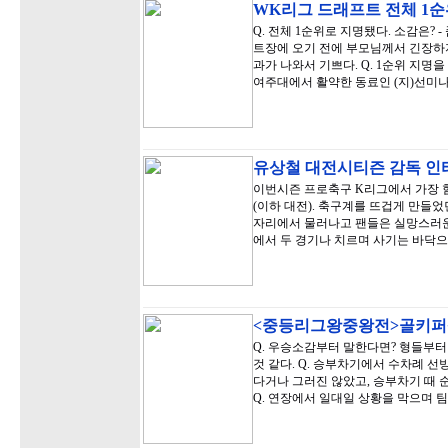
WK리그 드래프트 전체 1순
Q. 전체 1순위로 지명됐다. 소감은?
트장에 오기 전에 부모님께서 긴장하
과가 나와서 기쁘다. Q. 1순위 지명
여주대에서 활약한 동료인 (지)선미나 
유상철 대전시티즌 감독 
이번시즌 프로축구 K리그에서 가장 
(이하 대전). 축구계를 뜨겁게 만들
자리에서 물러나고 팬들은 실망스러운
에서 두 경기나 치르며 사기는 바닥으
<중등리그왕중왕전>골키퍼
Q. 우승소감부터 말한다면? 형들부터
것 같다. Q. 승부차기에서 수차례 
다거나 그러진 않았고, 승부차기 때 
Q. 연장에서 일대일 상황을 막으며 