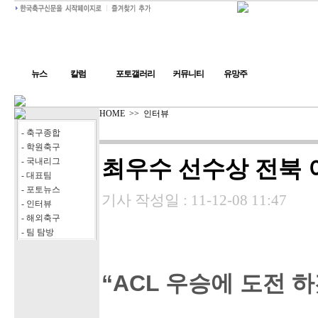
뉴스
칼럼
포토갤러리
커뮤니티
유망주
HOME
>>
인터뷰
- 축구종합
- 학원축구
최우수 선수상 전북 
- 국내리그
- 대표팀
- 포토뉴스
기사 작성일 :
11-12-08 11:47
- 인터뷰
- 해외축구
- 팀 탐방
“ACL 우승에 도전 