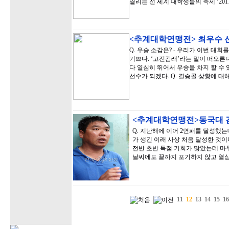
열리는 전 세계 대학생들의 축제 ‘201
<추계대학연맹전> 최우수 
Q. 우승 소감은? - 우리가 이번 대
기쁘다. ‘고진감래’라는 말이 떠오른다
다 열심히 뛰어서 우승을 차지 할 수
선수가 되겠다. Q. 결승골 상황에 대
<추계대학연맹전>동국대 
Q. 지난해에 이어 2연패를 달성했는
가 생긴 이래 사상 처음 달성한 것이
전반 초반 득점 기회가 많았는데 마무
날씨에도 끝까지 포기하지 않고 열
11
12
13
14
15
16