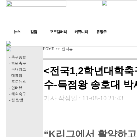
뉴스
칼럼
포토갤러리
커뮤니티
유망주
HOME
>>
인터뷰
- 축구종합
- 학원축구
<전국1,2학년대학
- 국내리그
- 대표팀
수-득점왕 송호대 박
- 포토뉴스
- 인터뷰
- 해외축구
기사 작성일 :
11-08-10 21:43
- 팀 탐방
“K리그에서 활약하고