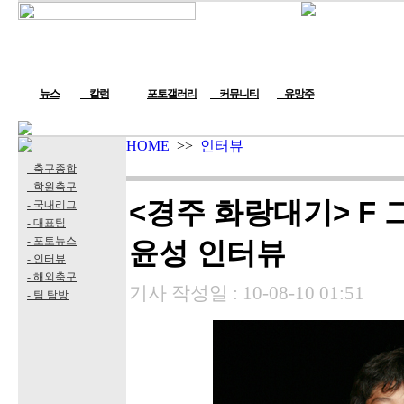
뉴스
칼럼
포토갤러리
커뮤니티
유망주
HOME
>>
인터뷰
- 축구종합
- 학원축구
<경주 화랑대기> F 
- 국내리그
- 대표팀
- 포토뉴스
윤성 인터뷰
- 인터뷰
- 해외축구
기사 작성일 :
10-08-10 01:51
- 팀 탐방