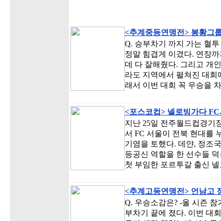
<추계중등연맹전> 봉황그룹
Q. 승부차기 까지 가는 혈투
정말 힘겹게 이겼다. 연장까
데 다 잘해줬다. 그리고 개
라도 지역에서 펼쳐진 대회에
래서 이번 대회 꼭 우승을 
<포스코컵> 넬로빙가다 F
지난 25일 전주월드컵경기장
서 FC 서울이 전북 현대를
기염을 토했다. 데얀, 정조국
등공신 역할을 한 선수들 덕
첫 부임한 포르투갈 출신 넬
<추계고등연맹전> 언남고 
Q. 우승소감은? -올 시즌
부차기 끝에 졌다. 이번 대