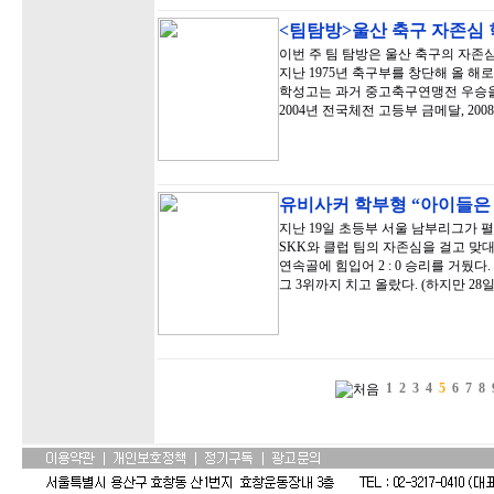
<팀탐방>울산 축구 자존심
이번 주 팀 탐방은 울산 축구의 자존
지난 1975년 축구부를 창단해 올 해
학성고는 과거 중고축구연맹전 우승을
2004년 전국체전 고등부 금메달, 20
유비사커 학부형 “아이들은
지난 19일 초등부 서울 남부리그가 
SKK와 클럽 팀의 자존심을 걸고 맞
연속골에 힘입어 2 : 0 승리를 거뒀
그 3위까지 치고 올랐다. (하지만 28
1
2
3
4
5
6
7
8