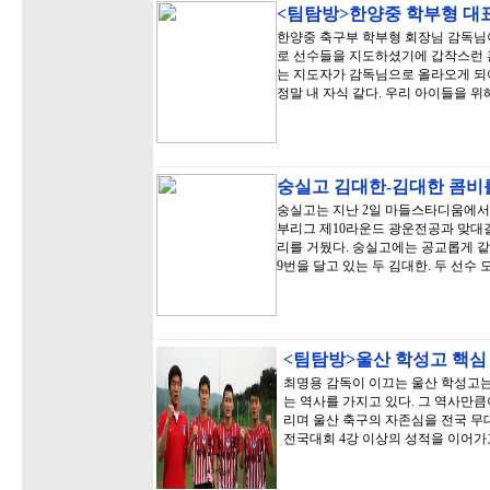
<팀탐방>한양중 학부형 대표
한양중 축구부 학부형 회장님 감독님
로 선수들을 지도하셨기에 갑작스런 혼
는 지도자가 감독님으로 올라오게 되어
정말 내 자식 같다. 우리 아이들을 위
숭실고 김대한-김대한 콤비
숭실고는 지난 2일 마들스타디움에서 열
부리그 제10라운드 광운전공과 맞대결에
리를 거뒀다. 숭실고에는 공교롭게 같
9번을 달고 있는 두 김대한. 두 선수 
<팀탐방>울산 학성고 핵
최명용 감독이 이끄는 울산 학성고는 
는 역사를 가지고 있다. 그 역사만
리며 울산 축구의 자존심을 전국 무대
전국대회 4강 이상의 성적을 이어가고