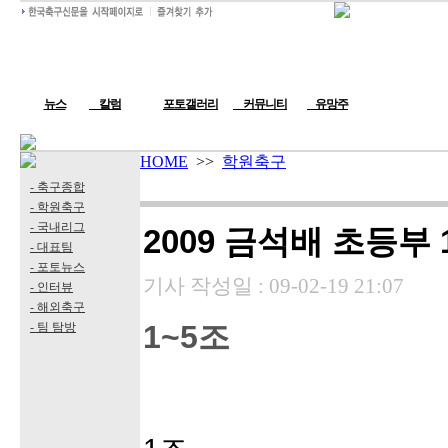
뉴스
칼럼
포토갤러리
커뮤니티
유망주
HOME
>>
학원축구
- 축구종합
- 학원축구
- 국내리그
2009 금석배 초등부
- 대표팀
- 포토뉴스
기사 작성일 :
09-02-19 21:07
- 인터뷰
- 해외축구
1~5조
- 팀 탐방