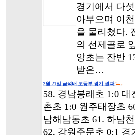
경기에서 다섯
아부으며 이천
을 물리쳤다. 
의 선제골로 
앙초는 잔반 
받은…
2월 21일 금석배 초등부 경기 결과
58. 경남봉래초 1:0 
촌초 1:0 원주태장초 6
남해남동초 61. 하남천
62. 강원주문초 0:1 