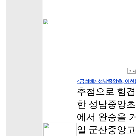
<금석배> 성남중앙초, 이
추첨으로 힘겹
한 성남중앙초
에서 완승을 거
일 군산중앙고