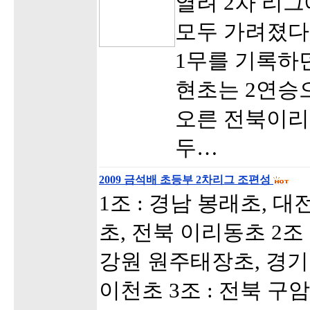
열려 2차 리그
모두 가려졌다.
1무를 기록하
현초는 2연승
오른 전북이리
두…
2009 금석배 초등부 2차리그 조편성
1조 : 경남 봉래초, 대
초, 전북 이리동초 2조
강원 원주태장초, 경기
이천초 3조 : 전북 구