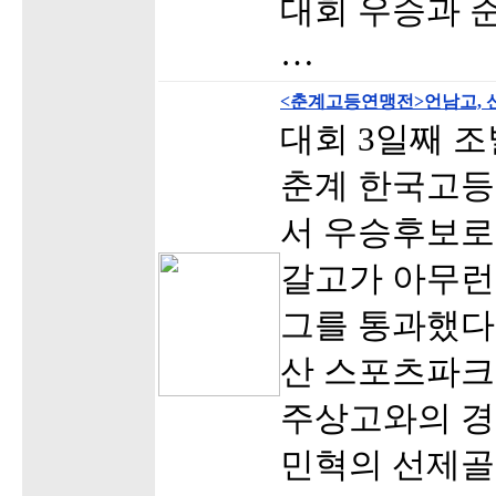
대회 우승과 
…
<춘계고등연맹전>언남고, 
대회 3일째 
춘계 한국고
서 우승후보로
갈고가 아무런
그를 통과했다.
산 스포츠파크 
주상고와의 경
민혁의 선제골