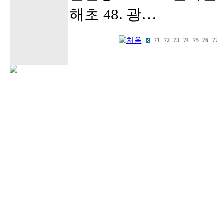
해초 48. 광…
71
72
73
74
75
76
7