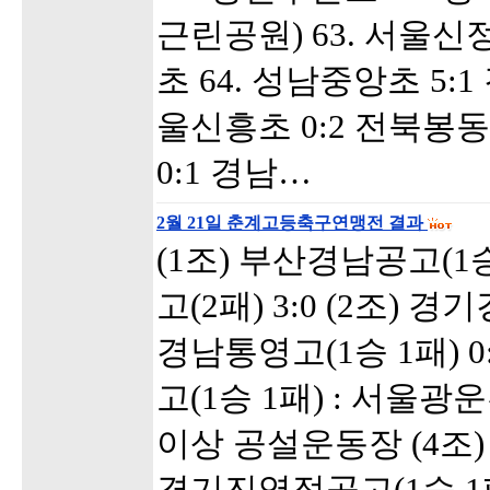
근린공원) 63. 서울신
초 64. 성남중앙초 5:
울신흥초 0:2 전북봉동
0:1 경남…
2월 21일 춘계고등축구연맹전 결과
(1조) 부산경남공고(1승
고(2패) 3:0 (2조) 
경남통영고(1승 1패) 0
고(1승 1패) : 서울광운
이상 공설운동장 (4조)
경기진영정공고(1승 1패)