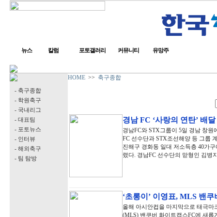
뉴스
칼럼
포토갤러리
커뮤니티
유망주
HOME
>>
축구종합
- 축구종합
- 학원축구
- 국내리그
경남 FC ‘사랑의 연탄’ 배
- 대표팀
- 포토뉴스
경남FC와 STX그룹이 5일 경남 창원
FC 선수단과 STX조선해양 등 그룹 
- 인터뷰
진해구 경화동 일대 저소득층 40가구
- 해외축구
렸다. 경남FC 선수단의 맏형인 김병지
- 팀 탐방
‘초롱이’ 이영표, MLS 밴
올해 아시안컵을 마지막으로 태극마크를
(MLS) 밴쿠버 화이트캡스FC에 새