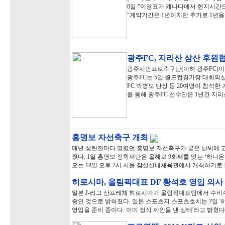
6일 "이영표가 캐나다에서 현지시간
"계약기간은 1년이지만 추가로 1년을
광주FC, 지리산 삼산 후원
광주시민프로축구단(이하 광주FC)이 
광주FC는 5일 월드컵경기장 대회의
FC 박병모 단장 등 20여명이 참석한
을 통해 광주FC 선수단은 1년간 지리
홍명보 자선축구 개최
매년 성탄절마다 열렸던 홍명보 자선축구가 굳은 날씨에 
줬다. 1일 홍명보 장학재단은 올해로 9회째를 맞는 ‘하나은행과 함께하는
오는 18일 오후 2시 서울 잠실실내체육관에서 개최하기로
히로시마, 올림픽대표 DF 황석호 영입 의사
일본 J-리그 산프레체 히로시마가 올림픽대표팀에서 수비수
중인 것으로 밝혀졌다. 일본 스포츠지 스포츠호치는 7일 
영입을 준비 중이다. 이미 정식 제안을 낸 상태'라고 밝혔