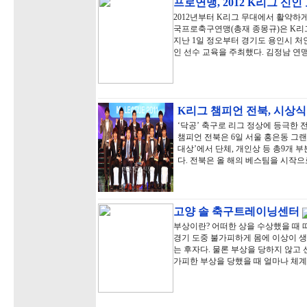
프로연맹, 2012 K리그 신인
2012년부터 K리그 무대에서 활약하게
국프로축구연맹(총재 종몽규)은 K리그
지난 1일 정오부터 경기도 용인시 
인 선수 교육을 주최했다. 김정남 연
K리그 챔피언 전북, 시상
‘닥공’ 축구로 리그 정상에 등극한 전
챔피언 전북은 6일 서울 홍은동 그
대상’에서 단체, 개인상 등 총9개 부
다. 전북은 올 해의 베스팀을 시작으
고양 솔 축구트레이닝센터
부상이란? 어떠한 상을 수상했을 때 
경기 도중 불가피하게 몸에 이상이 생
는 후자다. 물론 부상을 당하지 않고
가피한 부상을 당했을 때 얼마나 체