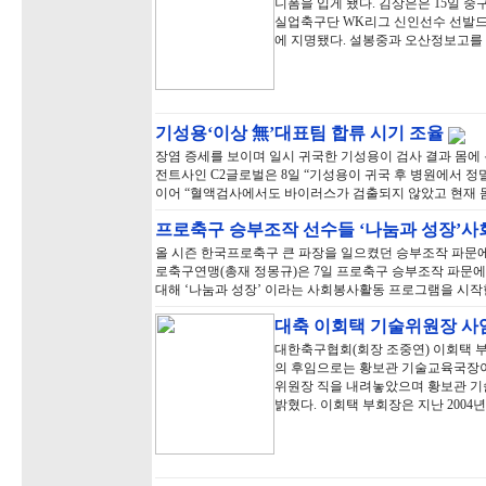
니폼을 입게 됐다. 김상은은 15일 중
실업축구단 WK리그 신인선수 선발드
에 지명됐다. 설봉중과 오산정보고를
기성용‘이상 無’대표팀 합류 시기 조율
장염 증세를 보이며 일시 귀국한 기성용이 검사 결과 몸에
전트사인 C2글로벌은 8일 “기성용이 귀국 후 병원에서 
이어 “혈액검사에서도 바이러스가 검출되지 않았고 현재 몸
프로축구 승부조작 선수들 ‘나눔과 성장’
올 시즌 한국프로축구 큰 파장을 일으켰던 승부조작 파문
로축구연맹(총재 정몽규)은 7일 프로축구 승부조작 파문에
대해 ‘나눔과 성장’ 이라는 사회봉사활동 프로그램을 시작한
대축 이회택 기술위원장 사
대한축구협회(회장 조중연) 이회택 
의 후임으로는 황보관 기술교육국장이
위원장 직을 내려놓았으며 황보관 
밝혔다. 이회택 부회장은 지난 2004년