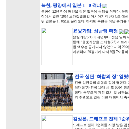
북한, 평양에서 일본 1 - 0 격파
북한이 22년 만에 평양을 찾은 일본에 승리를 거뒀다. 윤
장에서 열린 ‘2014 브라질월드컵 아시아지역 3차 C조 예
워 일본을 1 : 0으로 물리쳤다. 하지만 북한은 이날 승리를 
윤빛가람, 성남행 확정
윤빛가람(21)이 내년부터 성남 일화 
통해 “윤빛가람을 조재철(25)과 트
한 액수는 공개되지 않았으나 약 20
데뷔하며 29경기에 나서 9골 7도움의
전국 심판 ‘화합의 장’ 열
전국 심판들의 화합의 장이 열렸다. 
육대회’가 전국 16개 시·도 600
졌다. 승부조작 자전 결의 및 심판
의 주관으로 열린 이번 대회에서 축구
김상은, 드래프트 전체 1순위
드래프트 전체 1순위를 지명 받은 김상