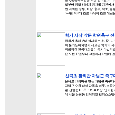
한국중등축구연맹(회장 김석한, 이하 
일부터 땅끝 해남과 청자골 강진에서 
번 대회는 청룡, 화랑, 충무, 백호, 
3~4팀 씩 8개 조로 나뉘어 조별 예선
학기 시작 앞둔 학원축구 
협회가 올해부터 실시하는 초, 중, 
이 불가능해지면서 새로운 학기의 시작
직굵직한 전국대회들이 동시다발적으로
은 오는 17일부터 28일까지 12일에 
신곡초 황희찬 차범근 축구
올해로 21회째를 맞는 차범근 축구대
차범근 수원 삼성 감독을 비롯, 조중
환·신철순 OB축구회 부회장, 안기현
데 서울 논현동 임페리얼 펠리스호텔에