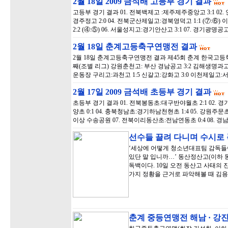
2월 18일 2009 금석배 고등부 경기 결과
고등부 경기 결과 01. 전북백제고 :제주제주중앙고 3:1 02
경주정고 2:0 04. 전북군산제일고:경북영덕고 1:1 (⑦:⑥
2:2 (④:⑤) 06. 서울성지고:경기안산고 3:1 07. 경기광명
2월 18일 춘계고등축구연맹전 결과
2월 18일 춘계고등축구연맹전 결과 제45회 춘계 한국고등학교축
째(조별 리그) 강원춘천고: 부산 경남공고 3:2 김해생명과고
운동장 구리고:과천고 1:5 신갈고:강화고 3:0 이천제일고:서
2월 17일 2009 금석배 초등부 경기 결과
초등부 경기 결과 01. 전북봉동초:대구반야월초 2:1 02. 
양초 0:1 04. 충북청남초:경기하남천현초 1:4 05. 강원주문
이상 수송공원 07. 전북이리동산초:전남연동초 0:4 08. 
선수들 끌려 다니며 수시로
‘세상에 어떻게 청소년대표팀 감독들
있단 말 입니까…’ 동산정산고(이하 
독백이다. 10일 오전 동산고 사태의
가지 정황을 근거로 파악해볼 때 김용
춘계 중등연맹전 해남 · 강