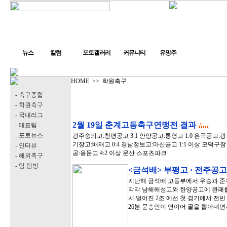
뉴스
칼럼
포토갤러리
커뮤니티
유망주
HOME
>>
학원축구
- 축구종합
- 학원축구
- 국내리그
2월 19일 춘계고등축구연맹전 결과
- 대표팀
- 포토뉴스
광주숭의고:청평공고 3:1 안양공고:통영고 1:0 은곡공고:광
기장고:배재고 0:4 경남정보고:마산공고 1:1 이상 모덕구장
- 인터뷰
공:용문고 4:2 이상 문산 스포츠파크
- 해외축구
- 팀 탐방
<금석배> 부평고 · 전주공
지난해 금석배 고등부에서 우승과 준
각각 남해해성고와 한양공고에 완패를
서 벌어진 2조 예선 첫 경기에서 전반
26분 문승언이 연이어 골을 뽑아내