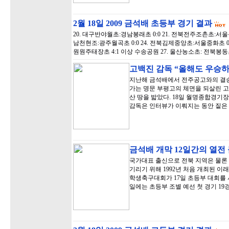
2월 18일 2009 금석배 초등부 경기 결과
20. 대구반야월초:경남봉래초 0:0 21. 전북전주조촌초:서울신북
남천현조:광주월곡초 0:0 24. 전북김제중앙초:서울중화초 0:2
원원주태장초 4:1 이상 수송공원 27. 울산농소초: 전북봉동초 
고백진 감독 “올해도 우승하
지난해 금석배에서 전주공고와의 결승
가는 명문 부평고의 체면을 되살린 
산 땅을 밟았다. 18일 월명종합경기
감독은 인터뷰가 이뤄지는 동안 짙은
금석배 개막 12일간의 열전
국가대표 출신으로 전북 지역은 물론 
기리기 위해 1992년 처음 개최된 
학생축구대회가 17일 초등부 대회를 
일에는 초등부 조별 예선 첫 경기 19