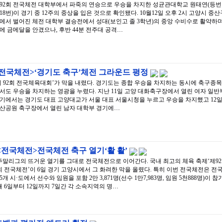
92회 전국체전 대학부에서 파죽의 연승으로 우승을 차지한 성균관대학교 원태연(등번
18번)이 경기 중 12주의 중상을 입은 것으로 확인됐다. 10월12일 오후 2시 고양시 중산
에서 벌어진 체전 대학부 결승전에서 성대(보인고 졸 3학년)의 중앙 수비수로 활약하
에 금메달을 안겼으나, 후반 44분 전주대 공격…
<전국체전>‘경기도 축구’체전 그라운드 평정
제 92회 전국체육대회’가 막을 내렸다. 경기도는 종합 우승을 차지하는 동시에 축구종목
서도 우승을 차지하는 영광을 누렸다. 지난 11일 고양 대화축구장에서 열린 여자 일반
기에서는 경기도 대표 고양대교가 서울 대표 서울시청을 누르고 우승을 차지했고 12
산공원 축구장에서 열린 남자 대학부 경기에…
<전국체전>전국체전 축구 열기‘활 활’
주말리그의 뜨거운 열기를 그대로 전국체전으로 이어간다. 국내 최고의 체육 축제‘제92
회 전국체전’이 6일 경기 고양시에서 그 화려한 막을 올렸다. 특히 이번 전국체전은 전
15개 시·도에서 선수와 임원을 포함 2만 3,871명(선수 1만7,983명, 임원 5천888명)이 참
해 6일부터 12일까지 7일간 각 소속지역의 명…