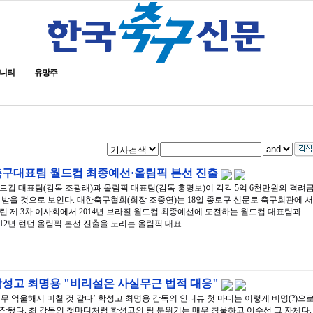
니티
유망주
축구대표팀 월드컵 최종예선·올림픽 본선 진출
드컵 대표팀(감독 조광래)과 올림픽 대표팀(감독 홍명보)이 각각 5억 6천만원의 격려
 받을 것으로 보인다. 대한축구협회(회장 조중연)는 18일 종로구 신문로 축구회관에 서
린 제 3차 이사회에서 2014년 브라질 월드컵 최종예선에 도전하는 월드컵 대표팀과
012년 런던 올림픽 본선 진출을 노리는 올림픽 대표…
학성고 최명용 "비리설은 사실무근 법적 대응"
너무 억울해서 미칠 것 같다’ 학성고 최명용 감독의 인터뷰 첫 마디는 이렇게 비명(?)으
작됐다. 최 감독의 첫마디처럼 학성고의 팀 분위기는 매우 침울하고 어수선 그 자체다.