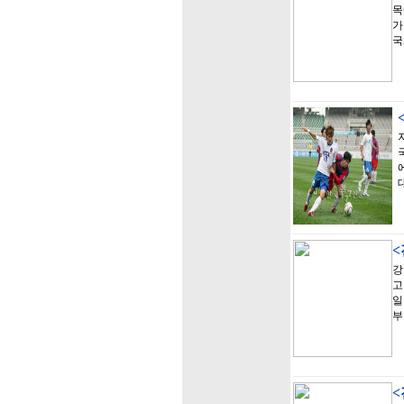
목
가
국
강
고
일
부
<