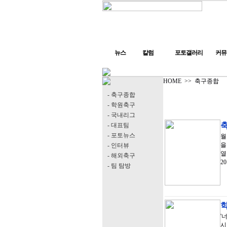
뉴스
칼럼
포토갤러리
커뮤
HOME
>>
축구종합
- 축구종합
- 학원축구
- 국내리그
- 대표팀
- 포토뉴스
월
을
- 인터뷰
열
- 해외축구
2
- 팀 탐방
'
시