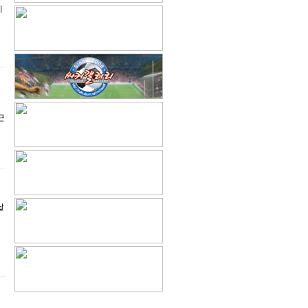
에
근
날