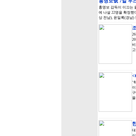
홍명보號 7일 우
홍명보 감득이 이끄는
에 나설 22명을 확정했
상 전남), 윤일록(경남
조
2
2
비
고
‘
이
구
을
한
대
신