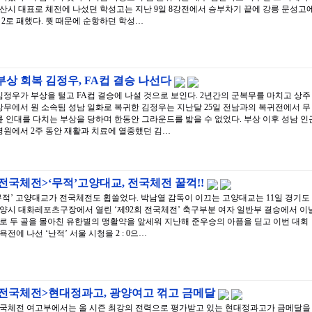
산시 대표로 체전에 나섰던 학성고는 지난 9일 8강전에서 승부차기 끝에 강릉 문성고
 : 2로 패했다. 뭣 때문에 순항하던 학성…
부상 회복 김정우, FA컵 결승 나선다
김정우가 부상을 털고 FA컵 결승에 나설 것으로 보인다. 2년간의 군복무를 마치고 상주
상무에서 원 소속팀 성남 일화로 복귀한 김정우는 지난달 25일 전남과의 복귀전에서 무
릎 인대를 다치는 부상을 당하며 한동안 그라운드를 밟을 수 없었다. 부상 이후 성남 인
병원에서 2주 동안 재활과 치료에 열중했던 김…
전국체전>‘무적’고양대교, 전국체전 꿀꺽!!
무적’ 고양대교가 전국체전도 휩쓸었다. 박남열 감독이 이끄는 고양대교는 11일 경기도
양시 대화레포츠구장에서 열린 ‘제92회 전국체전’ 축구부분 여자 일반부 결승에서 이
로 두 골을 몰아친 유한별의 맹활약을 앞세워 지난해 준우승의 아픔을 딛고 이번 대회
욕전에 나선 ‘난적’ 서울 시청을 2 : 0으…
<전국체전>현대정과고, 광양여고 꺾고 금메달
국체전 여고부에서는 올 시즌 최강의 전력으로 평가받고 있는 현대정과고가 금메달을