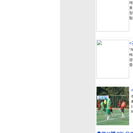
제
호
장
팀
‘
에
경
중