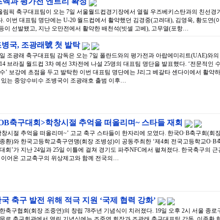
즈벡과 평가전 엔트리 확정
 올림픽 축구대표팀이 오는 7일 서울월드컵경기장에서 열릴 우즈베키스탄과의 친선경
다. 이번 대표팀 명단에는 U-20 월드컵에서 활약했던 김경중(고려대), 김영욱, 황도연(
) 등이 선발됐고, 지난 오만전에서 활약한 배천석(빗셀 고베), 고무열(포항…
병국, 조광래號 첫 발탁
6일 조광래 축구대표팀 감독은 오는 7일 폴란드와의 평가전과 아랍에미리트(UAE)와의
014 브라질 월드컵 3차 예선 3차전에 나설 25명의 대표팀 명단을 발표했다. ‘전문적인 
수’ 보강에 초점을 두고 발탁한 이번 대표팀 명단에는 J리그 베갈타 센다이에서 활약
 있는 중앙수비수 조병국이 조광래호 출범 이후…
<OB축구대회>학창시절 추억을 떠올리며~ 스타들 재회
학창시절 추억을 떠올리며~’ 고교 축구 스타들이 한자리에 모였다. 한국O·B축구회(회
종환)와 한국고등학교축구연맹(회장 조병성)이 공동주최한 ‘제4회 전국고등학교O·B
대회’가 지난 24일과 25일 이틀에 걸쳐 경기도 파주NFC에서 펼쳐졌다. 한국축구의 근
 이어온 고교축구의 위상제고와 함께 전국의…
국 축구 발전 위해 적극 지원 ‘국제 협력 강화’
한축구협회(회장 조중연)의 창립 78주년 기념식이 치러졌다. 19일 오후 2시 서울 종로
문로 축구회관에서 열린 기념식에는 조중연 회장과 조광래 축구대표팀 감독, 이종환 