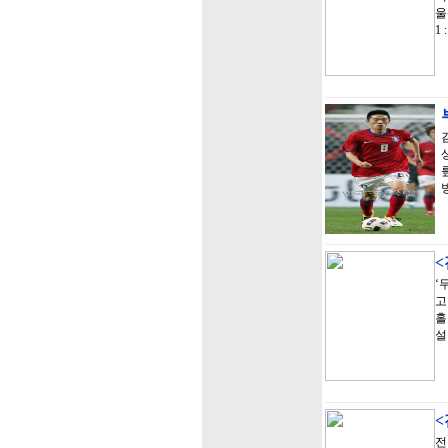
울
1
<
‘
고
홀
설
전