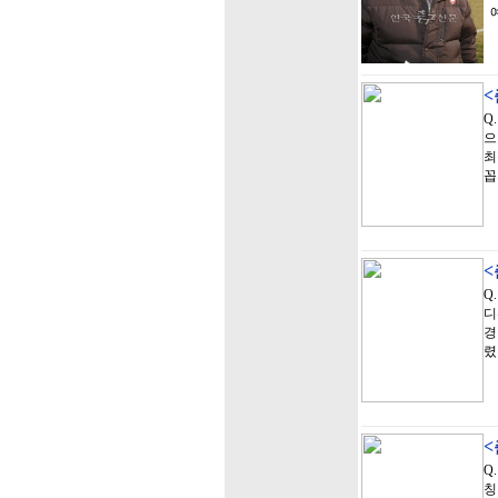
Q
으
최
꼽
Q
디
경
렸
Q
칭