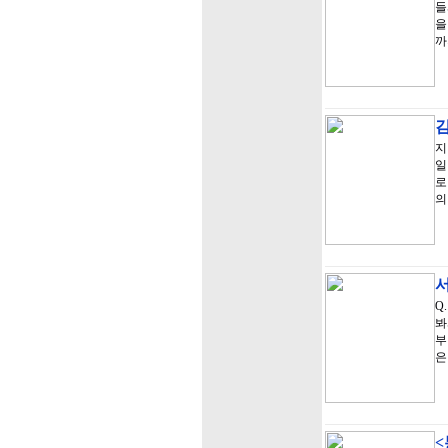
들
을
까
지
일
로
의
Q
봐
부
은