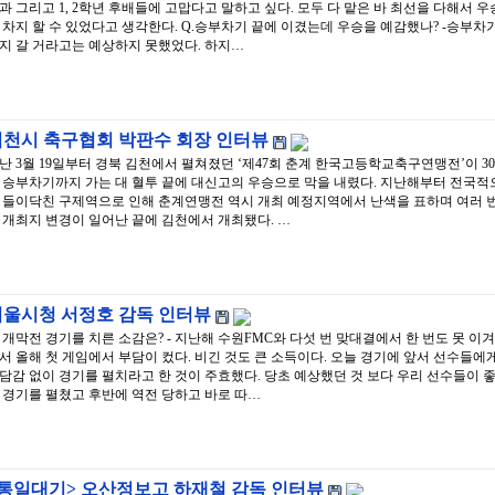
과 그리고 1, 2학년 후배들에 고맙다고 말하고 싶다. 모두 다 맡은 바 최선을 다해서 우
 차지 할 수 있었다고 생각한다. Q.승부차기 끝에 이겼는데 우승을 예감했나? -승부차
지 갈 거라고는 예상하지 못했었다. 하지…
김천시 축구협회 박판수 회장 인터뷰
난 3월 19일부터 경북 김천에서 펼쳐졌던 ‘제47회 춘계 한국고등학교축구연맹전’이 30
 승부차기까지 가는 대 혈투 끝에 대신고의 우승으로 막을 내렸다. 지난해부터 전국적
 들이닥친 구제역으로 인해 춘계연맹전 역시 개최 예정지역에서 난색을 표하며 여러 
 개최지 변경이 일어난 끝에 김천에서 개최됐다. …
서울시청 서정호 감독 인터뷰
. 개막전 경기를 치른 소감은? - 지난해 수원FMC와 다섯 번 맞대결에서 한 번도 못 이겨
서 올해 첫 게임에서 부담이 컸다. 비긴 것도 큰 소득이다. 오늘 경기에 앞서 선수들에
담감 없이 경기를 펼치라고 한 것이 주효했다. 당초 예상했던 것 보다 우리 선수들이 
 경기를 펼쳤고 후반에 역전 당하고 바로 따…
<통일대기> 오산정보고 하재철 감독 인터뷰