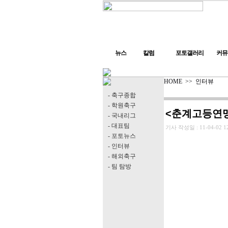
뉴스
칼럼
포토갤러리
커뮤
HOME
>>
인터뷰
- 축구종합
- 학원축구
<춘계고등연맹
- 국내리그
- 대표팀
기사 작성일 :
11-04-02 1
- 포토뉴스
- 인터뷰
- 해외축구
- 팀 탐방