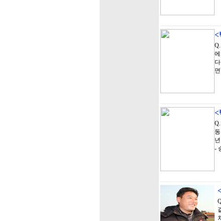
Q
에
다
면
Q
동
년
-