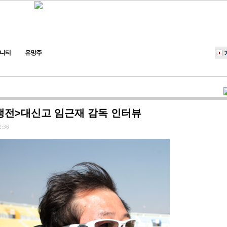
니티
유망주
전>대신고 임근재 감독 인터뷰
2:36