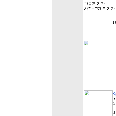
한종훈 기자
사진=고재오 기자
[
Q
싶
기
넣