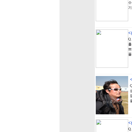
수
기
Q
훌
쁘
풀
Q