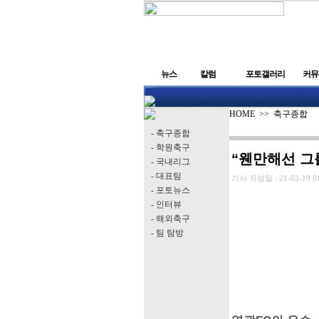
뉴스
칼럼
포토갤러리
커뮤
HOME
>>
축구종합
- 축구종합
- 학원축구
“웬만해선 그
- 국내리그
- 대표팀
기사 작성일 :
21-02-19 0
- 포토뉴스
- 인터뷰
- 해외축구
- 팀 탐방