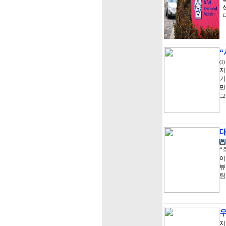
(1)
지
기
민
그
“
이
뷰
팀
지