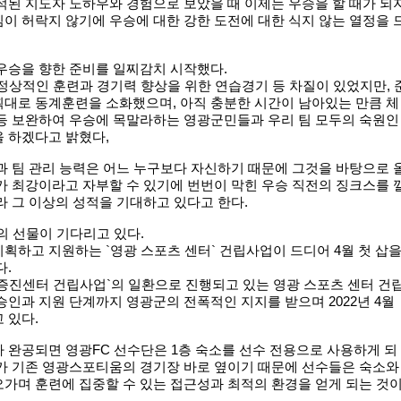
적된 지도자 노하우와 경험으로 보았을 때 이제는 우승을 할 때가 되
이 허락지 않기에 우승에 대한 강한 도전에 대한 식지 않는 열정을 
우승을 향한 준비를 일찌감치 시작했다.
 정상적인 훈련과 경기력 향상을 위한 연습경기 등 차질이 있었지만, 
획대로 동계훈련을 소화했으며, 아직 충분한 시간이 남아있는 만큼 체
 등 보완하여 우승에 목말라하는 영광군민들과 우리 팀 모두의 숙원인
 하겠다고 밝혔다,
과 팀 관리 능력은 어느 누구보다 자신하기 때문에 그것을 바탕으로 
가 최강이라고 자부할 수 있기에 번번이 막힌 우승 직전의 징크스를 
라 그 이상의 성적을 기대하고 있다고 한다.
의 선물이 기다리고 있다.
획하고 지원하는 `영광 스포츠 센터` 건립사업이 드디어 4월 첫 삽
다.
증진센터 건립사업`의 일환으로 진행되고 있는 영광 스포츠 센터 건
승인과 지원 단계까지 영광군의 전폭적인 지지를 받으며 2022년 4월
 있다.
 완공되면 영광FC 선수단은 1층 숙소를 선수 전용으로 사용하게 되
치가 기존 영광스포티움의 경기장 바로 옆이기 때문에 선수들은 숙소와
가며 훈련에 집중할 수 있는 접근성과 최적의 환경을 얻게 되는 것