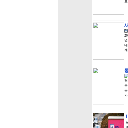
모
새
2
널
내
게
경
통
공
가