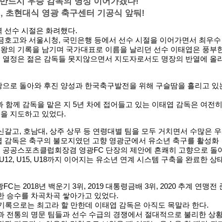
 반드시 우승 감독의 명성 이어가겠다!
, 초현대식 영광 축구센터 기공식 앞둬!
 선수 시절은 화려했다.
 금호고와 서울시청, 국민은행 등에서 선수 시절을 이어가면서 최우수
왕의 기록을 남기며 국가대표로 이름을 날리던 선수 이태엽은 풍부
 열정은 젊은 감독들 못지않으면서 지도자로서도 명장의 반열에 올
광으로 돌아와 후진 양성과 한국축구발전을 위해 구슬땀을 흘리고 있
단과 함께 감독을 맡은 지 5년 차에 접어들고 있는 이태엽 감독은 여전
을 지도하고 있었다.
신갈고, 호남대, 상주 상무 등 연령대별 팀을 모두 거치면서 수많은 우
엽 감독은 축구의 불모지였던 고향 영광군에서 유소년 축구를 활성화
 공공스포츠클럽회장겸 영광FC 단장의 제안에 흔쾌히 고향으로 돌
U12, U15, U18까지 이어지는 유소년 연계 시스템 구축을 완료한 상
FC는 2018년 백운기 3위, 2019 대통령금배 3위, 2020 추계 연맹전 
한 승수를 차곡차곡 쌓아가고 있었다.
기록으로는 최고라 할 만한데 이태엽 감독은 아직도 목말라 한다.
과 전통의 명문 팀들과 선수 수급의 경쟁에서 절대적으로 불리한 상