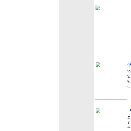
‘
‘
일
민
강
『
고
위
군