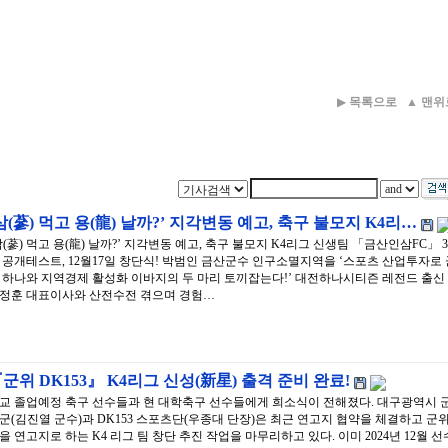
▶
목록으로
▲
맨위
삼(蔘) 먹고 용(龍) 날까?’ 지각변동 예고, 축구 불모지 K4리…
삼(蔘) 먹고 용(龍) 날까?’ 지각변동 예고, 축구 불모지 K4리그 신생팀 「금산인삼FC」 3
 공개테스트, 12월17일 창단식! 박범인 금산군수 인구소멸지역을 ‘스포츠 산업투자로 
 하나와 지역경제 활성화 이바지의 두 마리 토끼잡는다!’ 대전하나시티즌 레전드 출신
정훈 대표이사와 산전수전 겪으며 경험…
군위 DK153』 K4리그 신성(新星) 출격 준비 완료!
교 졸업예정 축구 선수들과 현 대학축구 선수들에게 희소식이 전해졌다. 대구광역시 
군(김진열 군수)과 DK153 스포츠단(우종대 단장)은 최근 연고지 협약을 체결하고 군
을 연고지로 하는 K4 리그 팀 창단 추진 작업을 마무리하고 있다. 이미 2024년 12월 선