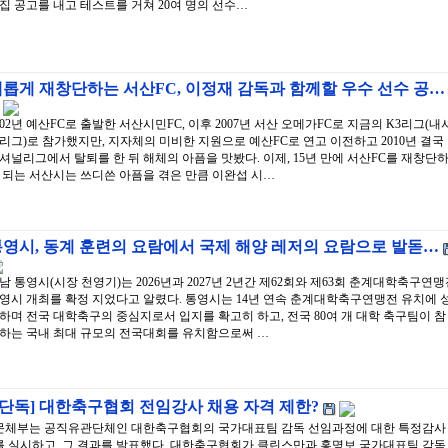
집 공고를 내고 테스트를 거쳐 20여 명의 선수…
롭게 재창단하는 서산FC, 이정재 감독과 함께할 우수 선수 공…
002년 예산FC로 출발한 서산시민FC, 이후 2007년 서산 오메가FC로 지금의 K3리그(내
리그)로 참가했지만, 지자체의 미비한 지원으로 예산FC로 연고 이전하고 2010년 결국
셔널리그에서 탈퇴를 한 뒤 해체의 아픔을 맛봤다. 이제, 15년 만에 서산FC를 재창단
 되는 서산시는 쓰디쓴 아픔을 겪은 만큼 이완섭 시…
통영시, 동계 훈련의 요람에서 국제 해양 레저의 요람으로 발돋…
남 통영시(시장 천영기)는 2026년과 2027년 2년간 제62회와 제63회 춘계대학축구연
영시 개최를 확정 지었다고 알렸다. 통영시는 14년 연속 춘계대학축구연맹전 유치에 
하며 전국 대학축구의 중심지로서 입지를 확고히 하고, 전국 80여 개 대학 축구팀이 참
하는 국내 최대 규모의 전국대회를 유치함으로써 …
[단독] 대한축구협회 전임강사 채용 자격 제한?
문체부는 공직유관단체인 대한축구협회의 국가대표팀 감독 선임과정에 대한 특정감사
를 실시하고, 그 결과를 발표했다. 대한축구협회가 클린스만과 홍명보 국가대표팀 감독