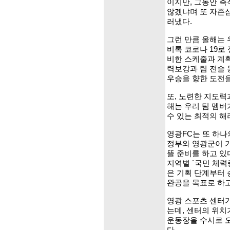
이지만, 그동안 축
않겠냐며 또 자존심
러냈다.
그런 만큼 올해는 
비록 코로나 19로
비한 스케줄과 계
력보강과 팀 전술
우승을 향한 도전을
또, 노련한 지도력
해는 우리 팀 멤버
수 있는 최적의 해
영광FC는 또 하나
정부와 영광군이 기
뜰 준비를 하고 있
지역별 `국민 체력
은 기획 단계부터 
완공을 목표로 하고
영광 스포츠 센터가
는데, 센터의 위
운동장을 수시로 오