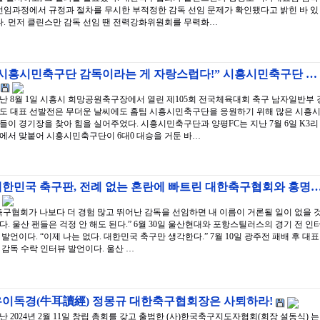
선임과정에서 규정과 절차를 무시한 부적정한 감독 선임 문제가 확인됐다고 밝힌 바 있
다. 먼저 클린스만 감독 선임 땐 전력강화위원회를 무력화…
“시흥시민축구단 감독이라는 게 자랑스럽다!” 시흥시민축구단 …
난 8월 1일 시흥시 희망공원축구장에서 열린 제105회 전국체육대회 축구 남자일반부 
도 대표 선발전은 무더운 날씨에도 홈팀 시흥시민축구단을 응원하기 위해 많은 시흥
들이 경기장을 찾아 힘을 실어주었다. 시흥시민축구단과 양평FC는 지난 7월 6일 K3리
에서 맞붙어 시흥시민축구단이 6대0 대승을 거둔 바…
대한민국 축구판, 전례 없는 혼란에 빠트린 대한축구협회와 홍명
축구협회가 나보다 더 경험 많고 뛰어난 감독을 선임하면 내 이름이 거론될 일이 없을 
다. 울산 팬들은 걱정 안 해도 된다.” 6월 30일 울산현대와 포항스틸러스의 경기 전 인
 발언이다. “이제 나는 없다. 대한민국 축구만 생각한다.” 7월 10일 광주전 패배 후 대표
 감독 수락 인터뷰 발언이다. 울산 …
우이독경(牛耳讀經) 정몽규 대한축구협회장은 사퇴하라!
난 2024년 2월 11일 창립 총회를 갖고 출범한 (사)한국축구지도자협회(회장 설동식) 는