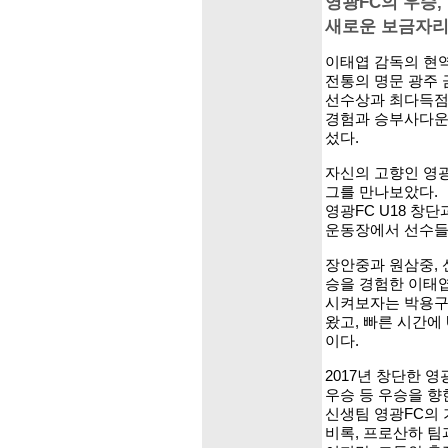
영광FC의 우승,
새로운 보금자리
이태엽 감독의 현역
전통의 명문 광주
선수상과 최다득점
경험과 승부사다운
섰다.
자신의 고향인 영
그를 만나보았다.
영광FC U18 창
운동장에서 선수들
장안중과 원삼중, 
승을 경험한 이태
시켜보자는 박용구
왔고, 빠른 시간에 
이다.
2017년 창단한 영광
우승 등 우승을 향
신생팀 영광FC의 
비록, 프로산하 팀