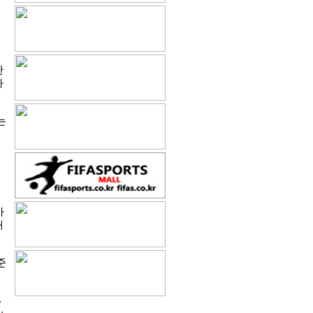
한
라
는
히
아
태
준
황